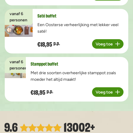
vanaf 6
Saté buffet
personen
Een Oosterse verheerlijking met lekker veel
saté!
€18,95
p.p.
Voeg toe
Aantal
vanaf 6
Stamppot buffet
personen
Met drie soorten overheerlijke stamppot zoals
moeder het altijd maakt!
€18,95
p.p.
Voeg toe
Aantal
9.6
13002+