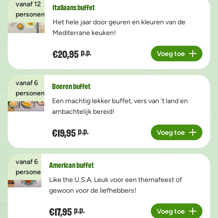
vanaf 12
Italiaans buffet
personen
Het hele jaar door geuren en kleuren van de
Mediterrane keuken!
€20,95
p.p.
Voeg toe
Aantal
vanaf 6
Boeren buffet
personen
Een machtig lekker buffet, vers van 't land en
ambachtelijk bereid!
€19,95
p.p.
Voeg toe
Aantal
vanaf 6
American buffet
personen
Like the U.S.A. Leuk voor een themafeest of
gewoon voor de liefhebbers!
€17,95
p.p.
Voeg toe
Aantal