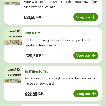
Voor wie niet kan kiezen is dit de beste keuze. Van
alles wat, veel variatie!
€21,50
p.p.
Voeg toe
Aantal
vanaf 12
Luxe buffet
personen
Het luxe en uitgebreide diner dat jij zo hard
verdiend hebt. Geniet!
€20,50
p.p.
Voeg toe
Aantal
vanaf 12
Vis & Vlees buffet
personen
Het meest ambachtelijk bereide vlees en verse
vis zo op jouw bord!
€22,95
p.p.
Voeg toe
Aantal