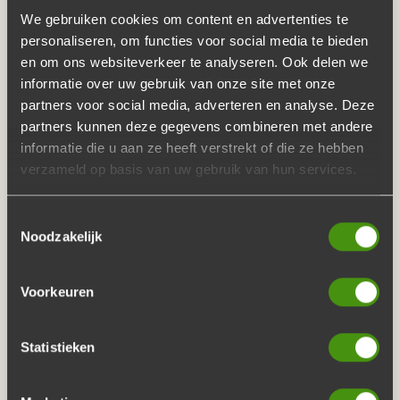
De Buffetten Boer durft het te zeggen: de thuiscatering
We gebruiken cookies om content en advertenties te
van De Buffetten Boer zorgt voor
ambachtelijke
personaliseren, om functies voor social media te bieden
buffetten
, die net even wat lekkerder smaken. Door
en om ons websiteverkeer te analyseren. Ook delen we
ervaren chefs en de verste ingrediënten schotelt u
pure
informatie over uw gebruik van onze site met onze
partners voor social media, adverteren en analyse. Deze
ambacht voor uw gasten
. De ingrediënten komen
partners kunnen deze gegevens combineren met andere
rechtstreeks van de slager en de groenteboer
. Het beste
informatie die u aan ze heeft verstrekt of die ze hebben
vlees en smaakvolle groenten.
verzameld op basis van uw gebruik van hun services.
De chefs brengen het malse vlees nog extra op smaak
Toestemmingsselectie
door heerlijke kruiden en marinades toe te voegen.
Noodzakelijk
Kwaliteit vindt u daarom niet alleen terug in onze service.
Dit begint al in de keuken van De Buffetten Boer.
Voorkeuren
De thuis catering van De Buffetten Boer verzorgt acht
verschillende buffetten:
Statistieken
Luxe Buffet