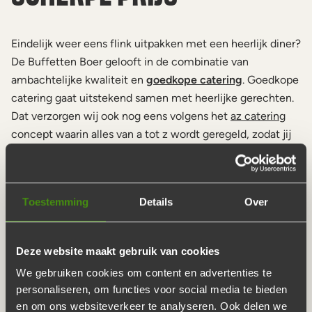
Eindelijk weer eens flink uitpakken met een heerlijk diner?
De Buffetten Boer gelooft in de combinatie van
ambachtelijke kwaliteit en
goedkope catering
. Goedkope
catering gaat uitstekend samen met heerlijke gerechten.
Dat verzorgen wij ook nog eens volgens het
az catering
concept waarin alles van a tot z wordt geregeld, zodat jij
niets hoeft te doen.
Buffet thuisbezorgd
met huisgemaakte salades,
Toestemming
Details
Over
broden en sauzen.
Geleverd inclusief borden en bestek.
Deze website maakt gebruik van cookies
Gratis levering door bijna heel Nederland.
We gebruiken cookies om content en advertenties te
Wij doen de afwas!
personaliseren, om functies voor social media te bieden
en om ons websiteverkeer te analyseren. Ook delen we