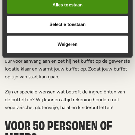
AL HET GEMAK
Alles toestaan
Goedkope catering en zelf niets te moeten doen?
Selectie toestaan
Precies! De Buffetten Boer levert het buffet koud in
handige thermoboxen. De gerechten blijven zo 24 uur
Weigeren
lang koel en u bespaart een volle koelkast. Voor
thuis
catering
vanaf 35 personen of meer komt de chauffeur 3
uur voor aanvang aan en zet hij het buffet op de gewenste
locatie klaar en warmt jouw buffet op. Zodat jouw buffet
op tijd van start kan gaan.
Zijn er speciale wensen wat betreft de ingrediënten van
de buffetten? Wij kunnen altijd rekening houden met
vegetarische, glutenvrije, halal en kinderbuffetten!
VOOR 50 PERSONEN OF