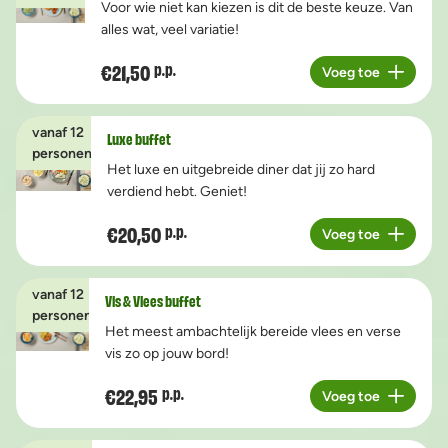
Voor wie niet kan kiezen is dit de beste keuze. Van
alles wat, veel variatie!
€21,50
p.p.
Voeg toe
Aantal
vanaf 12
Luxe buffet
personen
Het luxe en uitgebreide diner dat jij zo hard
verdiend hebt. Geniet!
€20,50
p.p.
Voeg toe
Aantal
vanaf 12
Vis & Vlees buffet
personen
Het meest ambachtelijk bereide vlees en verse
vis zo op jouw bord!
€22,95
p.p.
Voeg toe
Aantal