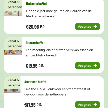
vanaf 12
Italiaans buffet
personen
Het hele jaar door geuren en kleuren van de
Mediterrane keuken!
€20,95
p.p.
Voeg toe
Aantal
vanaf 6
Boeren buffet
personen
Een machtig lekker buffet, vers van 't land en
ambachtelijk bereid!
€19,95
p.p.
Voeg toe
Aantal
vanaf 6
American buffet
personen
Like the U.S.A. Leuk voor een themafeest of
gewoon voor de liefhebbers!
€17,95
p.p.
Voeg toe
Aantal