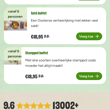
vanaf 6
Saté buffet
personen
Een Oosterse verheerlijking met lekker veel
saté!
€18,95
p.p.
Voeg toe
Aantal
vanaf 6
Stamppot buffet
personen
Met drie soorten overheerlijke stamppot zoals
moeder het altijd maakt!
€18,95
p.p.
Voeg toe
Aantal
9.6
13002+