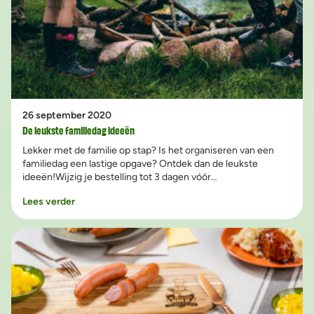
26 september 2020
De leukste familiedag ideeën
Lekker met de familie op stap? Is het organiseren van een
familiedag een lastige opgave? Ontdek dan de leukste
ideeën!Wijzig je bestelling tot 3 dagen vóór
leveringBeoordeeld met een 9.6!We brengen je buffet én
Lees verder
halen alles weer op, gratis