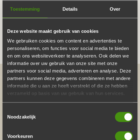
Inderdaad volledig verzorgd en dat betekent:
Toestemming
Details
Over
Compleet buffet met salades en stokbrood
Inclusief borden, bestek en servetten
Deze website maakt gebruik van cookies
Gratis levering
We gebruiken cookies om content en advertenties te
personaliseren, om functies voor social media te bieden
Geen afwas, dat doen wij!
en om ons websiteverkeer te analyseren. Ook delen we
informatie over uw gebruik van onze site met onze
partners voor social media, adverteren en analyse. Deze
COMPLEET BUFFET BIJ JOUW THEMAFEEST
partners kunnen deze gegevens combineren met andere
informatie die u aan ze heeft verstrekt of die ze hebben
De beste versproducten van slager en visboer
verzameld op basis van uw gebruik van hun services.
Verse salades en warme stokbroden
Toestemmingsselectie
Inclusief opwarmschalen, borden en bestek
Noodzakelijk
Gratis breng- en haalservice
Voorkeuren
Géén afwas