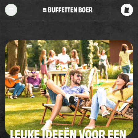
Ga naar inhoud
De Buffetten Boer
LEUKE IDEEËN VOOR EEN