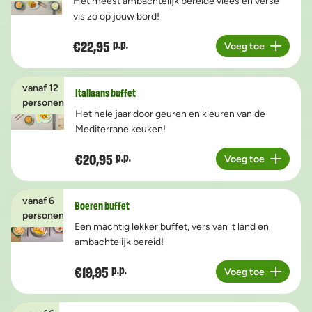
Het meest ambachtelijk bereide vlees en verse
vis zo op jouw bord!
€22,95
p.p.
Voeg toe
Aantal
vanaf 12
Italiaans buffet
personen
Het hele jaar door geuren en kleuren van de
Mediterrane keuken!
€20,95
p.p.
Voeg toe
Aantal
vanaf 6
Boeren buffet
personen
Een machtig lekker buffet, vers van 't land en
ambachtelijk bereid!
€19,95
p.p.
Voeg toe
Aantal