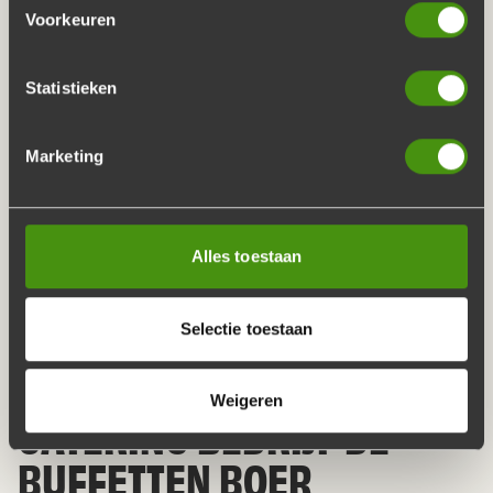
hutspotstamppot.
Voorkeuren
STAMPPOTTENBUFFET VAN
Statistieken
VROEGER
Marketing
Ouderwets genieten van een stamppotbuffetten
aangevuld met diverse koude gerechten. Naast de
traditionele stamppotten bevat het buffet een
ambachtelijk runderstoofpotje met draadjesvlees,
Alles toestaan
rookworst, gebakken spekjes en pittige gehaktballen
aangevuld met stevige jus. Alles is vers bereidt met vlees
Selectie toestaan
van de slager, waardoor u de kwaliteit van onze ambacht
proeft.
Weigeren
CATERING BEDRIJF DE
BUFFETTEN BOER