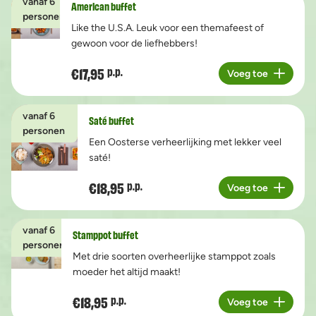
vanaf 6
American buffet
personen
Like the U.S.A. Leuk voor een themafeest of
gewoon voor de liefhebbers!
€17,95
p.p.
Voeg toe
Aantal
vanaf 6
Saté buffet
personen
Een Oosterse verheerlijking met lekker veel
saté!
€18,95
p.p.
Voeg toe
Aantal
vanaf 6
Stamppot buffet
personen
Met drie soorten overheerlijke stamppot zoals
moeder het altijd maakt!
€18,95
p.p.
Voeg toe
Aantal