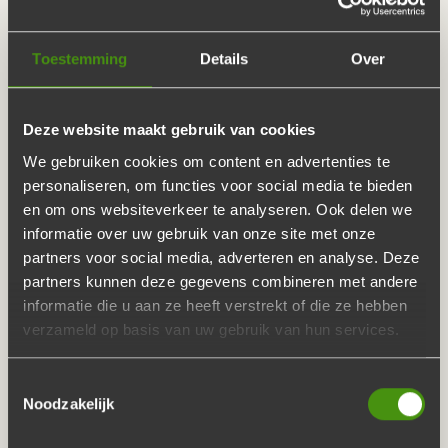
servetten
Toestemming
Details
Over
Deze website maakt gebruik van cookies
We gebruiken cookies om content en advertenties te
personaliseren, om functies voor social media te bieden
HOLLANDSE AVOND?
en om ons websiteverkeer te analyseren. Ook delen we
STAMPPOTBUFFET!
informatie over uw gebruik van onze site met onze
partners voor social media, adverteren en analyse. Deze
partners kunnen deze gegevens combineren met andere
informatie die u aan ze heeft verstrekt of die ze hebben
Zin in een heerlijk
stamppotbuffet
, bijvoorbeeld voor een
verzameld op basis van uw gebruik van hun services.
Hollandse avond? De Buffetten Boer maakt met puur
ambacht en passie overheerlijke stamppotgerechten voor
Toestemmingsselectie
het buffet. Met echte
oer-Hollandse buffetgerechten
Noodzakelijk
zoals boerenkoolstamppot, zuurkoolstamppot en