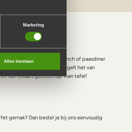
Marketing
ogelijk. Bestel jouw paasbrunch of paasdiner
Alles toestaan
gdheden. De Buffetten Boer regelt het van
 en van elkaars gezelschap. Aan tafel!
fet gemak? Dan bestel je bij ons eenvoudig