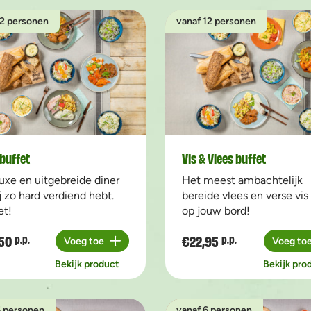
12 personen
vanaf 12 personen
buffet
Vis & Vlees buffet
uxe en uitgebreide diner
Het meest ambachtelijk
ij zo hard verdiend hebt.
bereide vlees en verse vis
et!
op jouw bord!
50
€22,95
p.p.
p.p.
Voeg toe
Voeg to
Aantal
Aantal
Bekijk product
Bekijk pro
6 personen
vanaf 6 personen