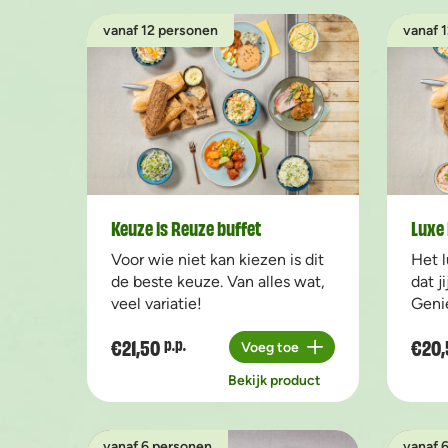
vanaf 12 personen
vanaf 
Keuze is Reuze buffet
Luxe 
Voor wie niet kan kiezen is dit
Het l
de beste keuze. Van alles wat,
dat j
veel variatie!
Geni
€21,50
€20,
p.p.
Voeg toe
Aantal
Bekijk product
vanaf 6 personen
vanaf 