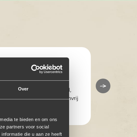
Suzanne
De Woonza
Over
“De variatie, de hoeveelheid,
de mogelijkheid voor glutenvrij
“Nette lev
én vegetarisch. Heel fijn!”
hoeveelhei
 media te bieden en om ons
ze partners voor social
nformatie die u aan ze heeft