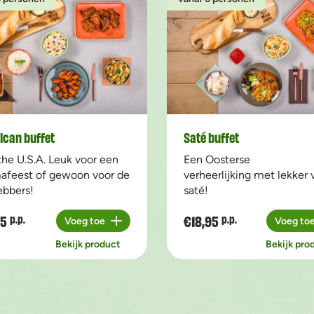
ican buffet
Saté buffet
the U.S.A. Leuk voor een
Een Oosterse
afeest of gewoon voor de
verheerlijking met lekker 
ebbers!
saté!
95
€18,95
p.p.
p.p.
Voeg toe
Voeg to
Aantal
Aantal
Bekijk product
Bekijk pro