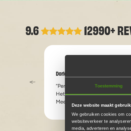
9.6
12990+ R
Dorien
“Perfecte levering en uitleg.
Toestemming
Het eten was enorm lekker.
Meer dan voldoende eten.”
Deze website maakt gebruik
We gebruiken cookies om cont
websiteverkeer te analyseren
media, adverteren en analys