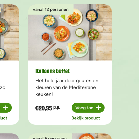
vanaf 12 personen
Italiaans buffet
Het hele jaar door geuren en
 zo
kleuren van de Mediterrane
keuken!
€20,95
p.p.
e
Voeg toe
Aantal
duct
Bekijk product
vanaf 6 personen