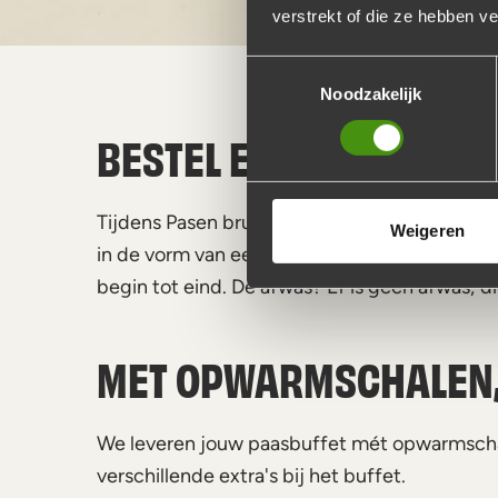
verstrekt of die ze hebben v
Toestemmingsselectie
Noodzakelijk
BESTEL EEN HEERLIJK 
Tijdens Pasen brunchen of dineren in de vor
Weigeren
in de vorm van een heerlijk buffet, het buffe
begin tot eind. De afwas? Er ís geen afwas; di
MET OPWARMSCHALEN,
We leveren jouw paasbuffet mét opwarmschal
verschillende extra's bij het buffet.