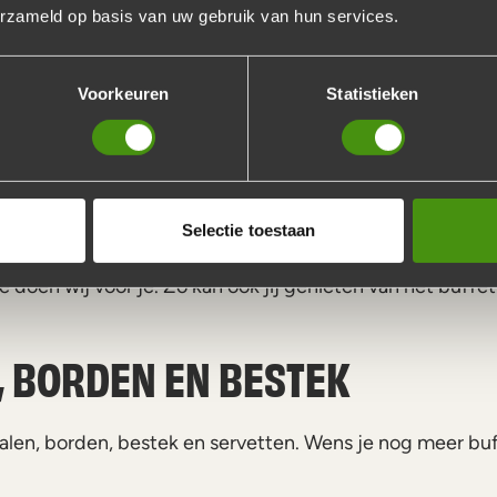
erzameld op basis van uw gebruik van hun services.
Voorkeuren
Statistieken
PAASBUFFET!
m van een buffet? Wij van De Buffetten Boer maken dit m
Selectie toestaan
t wordt aan huis geleverd en is voorzien van alle benodi
e doen wij voor je. Zo kan ook jij genieten van het buffet
 BORDEN EN BESTEK
en, borden, bestek en servetten. Wens je nog meer buf