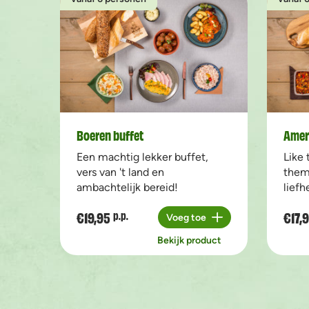
Boeren buffet
Amer
Een machtig lekker buffet,
Like 
vers van 't land en
them
ambachtelijk bereid!
liefh
€19,95
€17,
p.p.
Voeg toe
Aantal
Bekijk product