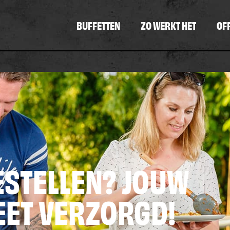
BUFFETTEN
ZO WERKT HET
OF
ESTELLEN? JOUW
EET VERZORGD!