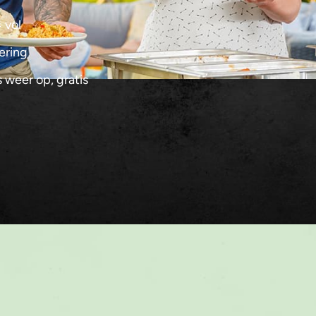
 vol
vering
 weer op, gratis