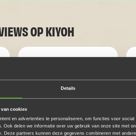
EVIEWS OP
KIYOH
Klant
“Heerlijk eten! We hebben heel
Details
veel complimenten gekregen.
Alles was mooi op tijd en
heerlijk warm. Zeker een
 van cookies
aanrader!”
ent en advertenties te personaliseren, om functies voor social
. Ook delen we informatie over uw gebruik van onze site met on
e. Deze partners kunnen deze gegevens combineren met andere i