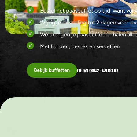
Bestel het paasbuffet op tijd, want vol =
Wijzig je bestelling tot 2 dagen vóór le
We brengen je paasbuffet én halen alles
Met borden, bestek en servetten
Of bel 0342 - 49 00 47
Bekijk buffetten