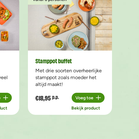
Stamppot buffet
Met drie soorten overheerlijke
veel
stamppot zoals moeder het
altijd maakt!
€18,95
p.p.
e
Voeg toe
Aantal
duct
Bekijk product