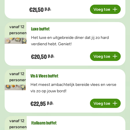
€21,50
p.p.
Voeg toe
Aantal
vanaf 12
Luxe buffet
personen
Het luxe en uitgebreide diner dat jij zo hard
verdiend hebt. Geniet!
€20,50
p.p.
Voeg toe
Aantal
vanaf 12
Vis & Vlees buffet
personen
Het meest ambachtelijk bereide vlees en verse
vis zo op jouw bord!
€22,95
p.p.
Voeg toe
Aantal
vanaf 12
Italiaans buffet
personen