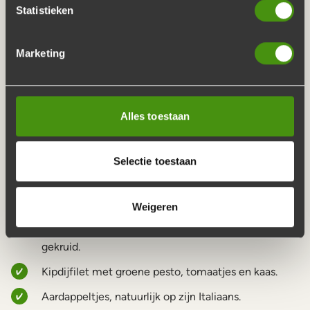
Statistieken
HAAL DE ITALIAAN IN HUIS
Marketing
Wat weinig mensen weten, is dat het ambachtelijke
buffet wordt bereid door onze boer Harm met Italiaanse
roots. Zo haalt u de lekkerste smaaksensatie in huis. Het
Alles toestaan
Italiaanse buffet bestaat uit:
Runder lasagne met Italiaanse groente en kruiden.
Selectie toestaan
Spaghetti bolognese.
Penne All’arrabiatta met gamba’s.
Weigeren
Italiaanse gehaktballetjes in tomatensaus en mild
gekruid.
Kipdijfilet met groene pesto, tomaatjes en kaas.
Aardappeltjes, natuurlijk op zijn Italiaans.