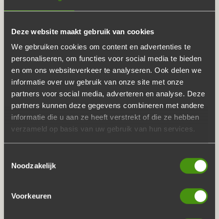
VAN EEN ITALIAANS
BUFFET
Deze website maakt gebruik van cookies
We gebruiken cookies om content en advertenties te
personaliseren, om functies voor social media te bieden
Genieten van een
ambachtelijk Italiaans buffet
? Een
en om ons websiteverkeer te analyseren. Ook delen we
populair buffet met de heerlijke smaken vanuit Italië, waar
informatie over uw gebruik van onze site met onze
wij boeren Nederlanders wel van kunnen genieten!
partners voor social media, adverteren en analyse. Deze
partners kunnen deze gegevens combineren met andere
De Buffetten Boer regelt ook nog eens alles
van A tot Z
.
informatie die u aan ze heeft verstrekt of die ze hebben
Een heerlijk Italiaans buffet serveert u daarom met al het
verzameld op basis van uw gebruik van hun services.
gemak.
Toestemmingsselectie
Het overheerlijke Italiaanse buffet inclusief salades
Noodzakelijk
en broden
Gratis lever- en ophaalservice
Voorkeuren
Geen afwas!