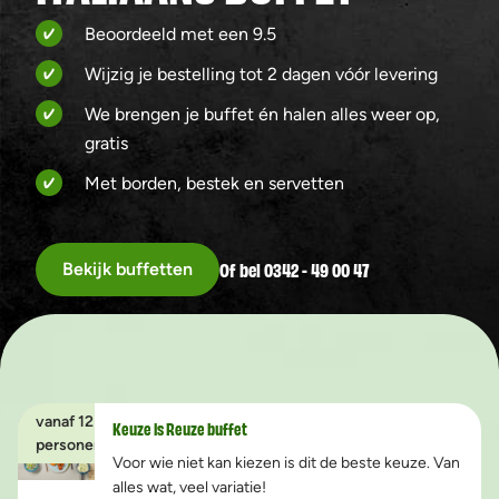
Beoordeeld met een 9.5
Wijzig je bestelling tot 2 dagen vóór levering
We brengen je buffet én halen alles weer op,
gratis
Met borden, bestek en servetten
Of bel 0342 - 49 00 47
Bekijk buffetten
vanaf 12
Keuze is Reuze buffet
personen
Voor wie niet kan kiezen is dit de beste keuze. Van
alles wat, veel variatie!