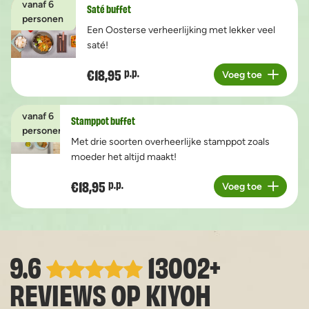
vanaf 6
Saté buffet
personen
Een Oosterse verheerlijking met lekker veel
saté!
€18,95
p.p.
Voeg toe
Aantal
vanaf 6
Stamppot buffet
personen
Met drie soorten overheerlijke stamppot zoals
moeder het altijd maakt!
€18,95
p.p.
Voeg toe
Aantal
9.6
13002+
REVIEWS OP
KIYOH