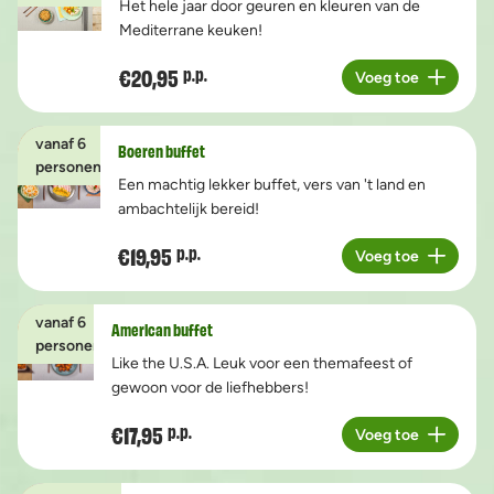
Het hele jaar door geuren en kleuren van de
Mediterrane keuken!
€20,95
p.p.
Voeg toe
Aantal
vanaf 6
Boeren buffet
personen
Een machtig lekker buffet, vers van 't land en
ambachtelijk bereid!
€19,95
p.p.
Voeg toe
Aantal
vanaf 6
American buffet
personen
Like the U.S.A. Leuk voor een themafeest of
gewoon voor de liefhebbers!
€17,95
p.p.
Voeg toe
Aantal