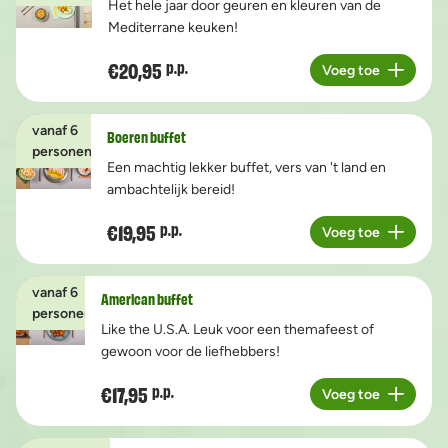
Het hele jaar door geuren en kleuren van de
Mediterrane keuken!
€20,95
p.p.
Voeg toe
Aantal
vanaf 6
Boeren buffet
personen
Een machtig lekker buffet, vers van 't land en
ambachtelijk bereid!
€19,95
p.p.
Voeg toe
Aantal
vanaf 6
American buffet
personen
Like the U.S.A. Leuk voor een themafeest of
gewoon voor de liefhebbers!
€17,95
p.p.
Voeg toe
Aantal