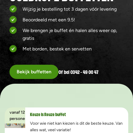
Wijzig je bestelling tot 3 dagen vóór levering
Beoordeeld met een 9.5!
We brengen je buffet én halen alles weer op,
gratis
Met borden, bestek en servetten
Of bel 0342 - 49 00 47
Bekijk buffetten
vanaf 12
Keuze is Reuze buffet
personen
Voor wie niet kan kiezen is dit de beste keuze. Van
alles wat, veel variatie!