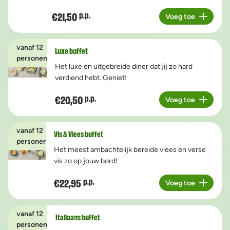
€21,50
p.p.
Voeg toe
Aantal
vanaf 12
Luxe buffet
personen
Het luxe en uitgebreide diner dat jij zo hard
verdiend hebt. Geniet!
€20,50
p.p.
Voeg toe
Aantal
vanaf 12
Vis & Vlees buffet
personen
Het meest ambachtelijk bereide vlees en verse
vis zo op jouw bord!
€22,95
p.p.
Voeg toe
Aantal
vanaf 12
Italiaans buffet
personen