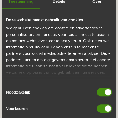
Toestemming
Details
Over
Huisgemaakte salades en broden van de bakker
Inclusief borden, bestek en servetten
Deze website maakt gebruik van cookies
Geen afwas!
We gebruiken cookies om content en advertenties te
personaliseren, om functies voor social media te bieden
en om ons websiteverkeer te analyseren. Ook delen we
Bovendien levert De Buffetten Boer door heel Nederland.
informatie over uw gebruik van onze site met onze
GOEDKOOP BUFFET,
partners voor social media, adverteren en analyse. Deze
partners kunnen deze gegevens combineren met andere
RIJKELIJK VERZORGD
informatie die u aan ze heeft verstrekt of die ze hebben
verzameld op basis van uw gebruik van hun services.
Een goedkoop buffet doet niet af van de smaak en
Toestemmingsselectie
service. In tegendeel. De Buffetten Boer staat juist bekend
Noodzakelijk
om de ambachtelijke gerechten en de onvoorstelbare
service. We leggen je het uit:
Voorkeuren
Ieder buffet bevat vlees dat afkomstig is van de slager.