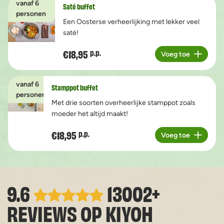
vanaf 6
Saté buffet
personen
Een Oosterse verheerlijking met lekker veel
saté!
€18,95
p.p.
Voeg toe
Aantal
vanaf 6
Stamppot buffet
personen
Met drie soorten overheerlijke stamppot zoals
moeder het altijd maakt!
€18,95
p.p.
Voeg toe
Aantal
9.6
13002+
REVIEWS OP
KIYOH