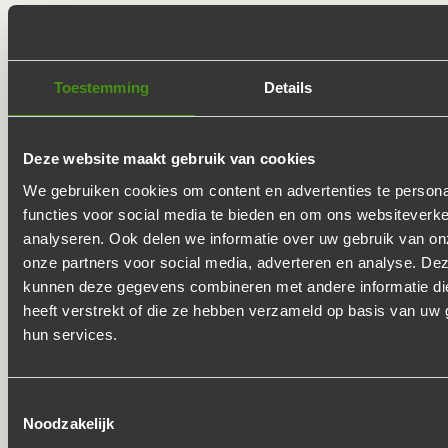
CATERING BEDRIJF DE
BUFFETTEN BOER
Toestemming
Details
De Buffetten Boer is een gewaardeerd catering bedrijf.
Wij hebben de catering mogen verzorgen in
Sneek
,
Den
Deze website maakt gebruik van cookies
Haag
,
Utrecht
,
Eindhoven
,
Breda
en
Rotterdam
. Met een
We gebruiken cookies om content en advertenties te persona
all in buffet
hebben meerdere klanten genoten van onze
functies voor social media te bieden en om ons websiteverke
overheerlijke ambachtelijke catering!
analyseren. Ook delen we informatie over uw gebruik van on
onze partners voor social media, adverteren en analyse. De
kunnen deze gegevens combineren met andere informatie di
EEN CATERING THUIS EN
heeft verstrekt of die ze hebben verzameld op basis van uw 
LEKKER GEEN AFWAS!
hun services.
Toestemmingsselectie
Laat het serviesgoed en de buffetschalen gerust vuil
Noodzakelijk
achter. Het is de service dat De Buffetten Boer de