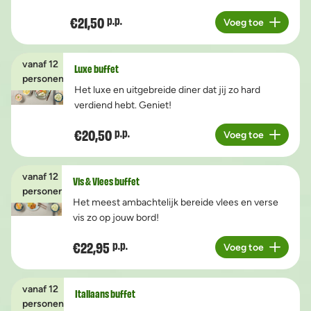
€21,50
p.p.
Voeg toe
Aantal
vanaf 12
Luxe buffet
personen
Het luxe en uitgebreide diner dat jij zo hard
verdiend hebt. Geniet!
€20,50
p.p.
Voeg toe
Aantal
vanaf 12
Vis & Vlees buffet
personen
Het meest ambachtelijk bereide vlees en verse
vis zo op jouw bord!
€22,95
p.p.
Voeg toe
Aantal
vanaf 12
Italiaans buffet
personen