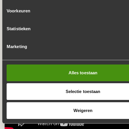
volgende dag alles ophaalt. Bestel jouw catering thuis en
wij doen de afwas!
Gemakkelijk toch?
Voorkeuren
Statistieken
Marketing
Alles toestaan
Selectie toestaan
Weigeren