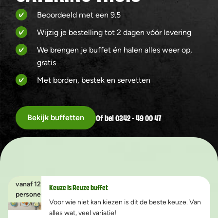
Beoordeeld met een 9.5
Wijzig je bestelling tot 2 dagen vóór levering
We brengen je buffet én halen alles weer op,
gratis
Met borden, bestek en servetten
Of bel 0342 - 49 00 47
Bekijk buffetten
vanaf 12
Keuze is Reuze buffet
personen
Voor wie niet kan kiezen is dit de beste keuze. Van
alles wat, veel variatie!