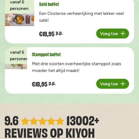
vanaf 6
Saté buffet
personen
Een Oosterse verheerlijking met lekker veel
saté!
€18,95
p.p.
Voeg toe
Aantal
vanaf 6
Stamppot buffet
personen
Met drie soorten overheerlijke stamppot zoals
moeder het altijd maakt!
€18,95
p.p.
Voeg toe
Aantal
9.6
13002+
REVIEWS OP
KIYOH