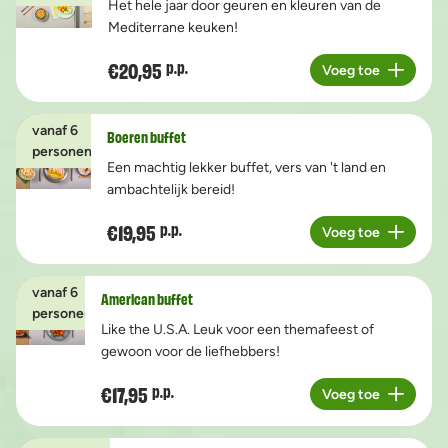
Het hele jaar door geuren en kleuren van de
Mediterrane keuken!
€20,95
p.p.
Voeg toe
Aantal
vanaf 6
Boeren buffet
personen
Een machtig lekker buffet, vers van 't land en
ambachtelijk bereid!
€19,95
p.p.
Voeg toe
Aantal
vanaf 6
American buffet
personen
Like the U.S.A. Leuk voor een themafeest of
gewoon voor de liefhebbers!
€17,95
p.p.
Voeg toe
Aantal