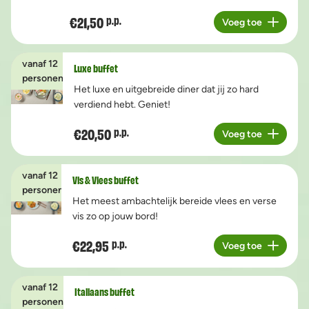
€21,50
p.p.
Voeg toe
Aantal
vanaf 12
Luxe buffet
personen
Het luxe en uitgebreide diner dat jij zo hard
verdiend hebt. Geniet!
€20,50
p.p.
Voeg toe
Aantal
vanaf 12
Vis & Vlees buffet
personen
Het meest ambachtelijk bereide vlees en verse
vis zo op jouw bord!
€22,95
p.p.
Voeg toe
Aantal
vanaf 12
Italiaans buffet
personen