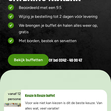
Beoordeeld met een 9.5
Wijzig je bestelling tot 2 dagen vóór levering
We brengen je buffet én halen alles weer op,
gratis
Met borden, bestek en servetten
Of bel 0342 - 49 00 47
Bekijk buffetten
vanaf 12
Keuze is Reuze buffet
personen
Voor wie niet kan kiezen is dit de beste keuze. Van
alles wat, veel variatie!