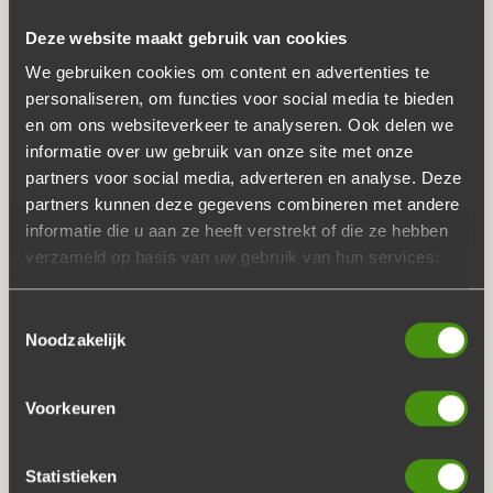
JOUW LOCATIE
Deze website maakt gebruik van cookies
We gebruiken cookies om content en advertenties te
Wilt u gebruik maken van catering in Nijkerk? De catering
personaliseren, om functies voor social media te bieden
service van De Buffetten Boer ontzorgt u van A tot Z. Wij
en om ons websiteverkeer te analyseren. Ook delen we
regelen maar al te graag uw catering in Nijkerk. Onze
informatie over uw gebruik van onze site met onze
partners voor social media, adverteren en analyse. Deze
buffetten zijn van ambachtelijke kwaliteit en worden
partners kunnen deze gegevens combineren met andere
geleverd voor een lage prijs! Catering met De Buffetten
informatie die u aan ze heeft verstrekt of die ze hebben
Boer betekent:
verzameld op basis van uw gebruik van hun services.
Heerlijk geselecteerd vlees van de slager
Toestemmingsselectie
Verse huisgemaakte salades
Noodzakelijk
Gratis levering in Nijkerk
Voorkeuren
Geen afwas, die doen wij!
LAAT UW CATERING IN
Statistieken