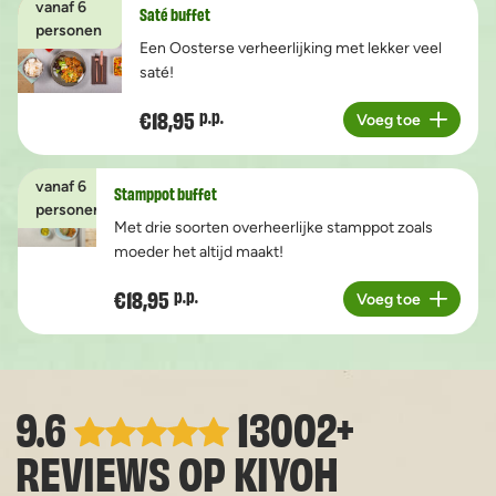
vanaf 6
Saté buffet
personen
Een Oosterse verheerlijking met lekker veel
saté!
€18,95
p.p.
Voeg toe
Aantal
vanaf 6
Stamppot buffet
personen
Met drie soorten overheerlijke stamppot zoals
moeder het altijd maakt!
€18,95
p.p.
Voeg toe
Aantal
9.6
13002+
REVIEWS OP
KIYOH