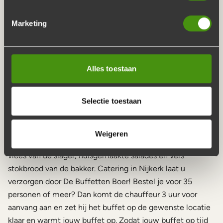
NIJKERK VERZORGEN
Marketing
Voor een écht ambachtelijk buffet zit u goed bij De
Buffetten Boer. U heeft de keuze uit maar liefst 8
verschillende soorten buffetten. Wij houden in onze
Alles toestaan
catering rekening met uw gasten. U kunt bijvoorbeeld
kiezen voor glutenvrije, halal en vegetarische buffetten.
Selectie toestaan
Uw catering wordt dus op maat geleverd zodat uw gasten
alleen het beste krijgen!
Weigeren
Voor ieder buffet gebruikt De Buffetten Boer het beste
vlees van de slager, huisgemaakte salades en vers
stokbrood van de bakker. Catering in Nijkerk laat u
verzorgen door De Buffetten Boer! Bestel je voor 35
personen of meer? Dan komt de chauffeur 3 uur voor
aanvang aan en zet hij het buffet op de gewenste locatie
klaar en warmt jouw buffet op. Zodat jouw buffet op tijd