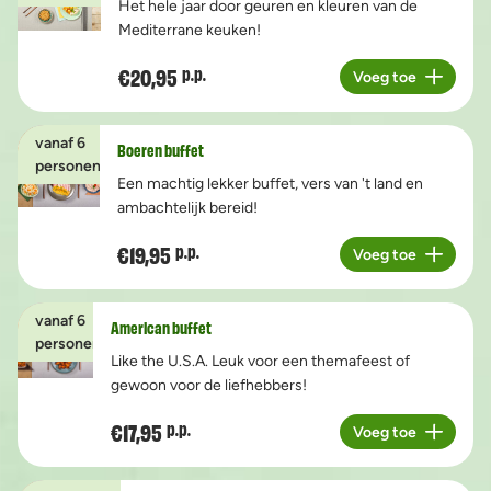
Het hele jaar door geuren en kleuren van de
Mediterrane keuken!
€20,95
p.p.
Voeg toe
Aantal
vanaf 6
Boeren buffet
personen
Een machtig lekker buffet, vers van 't land en
ambachtelijk bereid!
€19,95
p.p.
Voeg toe
Aantal
vanaf 6
American buffet
personen
Like the U.S.A. Leuk voor een themafeest of
gewoon voor de liefhebbers!
€17,95
p.p.
Voeg toe
Aantal