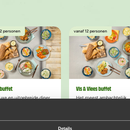
12 personen
vanaf 12 personen
buffet
Vis & Vlees buffet
uxe en uitgebreide diner
Het meest ambachtelijk
ij zo hard verdiend hebt.
bereide vlees en verse vis
et!
op jouw bord!
50
€22,95
p.p.
p.p.
Voeg toe
Voeg to
Aantal
Aantal
Details