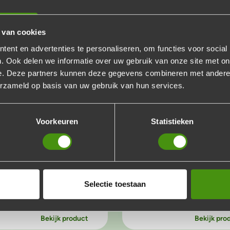
Bekijk product
Bekijk pro
 van cookies
6 personen
vanaf 6 personen
ent en advertenties te personaliseren, om functies voor social
. Ook delen we informatie over uw gebruik van onze site met on
e. Deze partners kunnen deze gegevens combineren met andere i
erzameld op basis van uw gebruik van hun services.
Voorkeuren
Statistieken
ican buffet
Saté buffet
the U.S.A. Leuk voor een
Een Oosterse
afeest of gewoon voor de
verheerlijking met lekker 
ebbers!
saté!
Selectie toestaan
95
€18,95
p.p.
p.p.
Voeg toe
Voeg to
Aantal
Aantal
Bekijk product
Bekijk pro