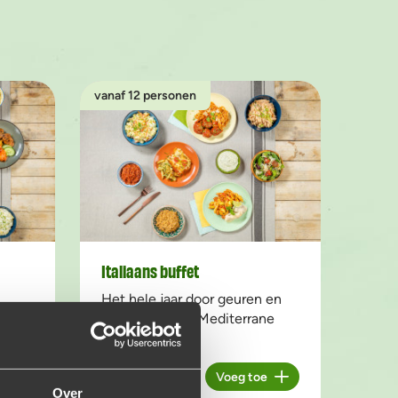
vanaf 12 personen
Italiaans buffet
Het hele jaar door geuren en
 zo
kleuren van de Mediterrane
keuken!
€20,95
p.p.
e
Voeg toe
Aantal
Over