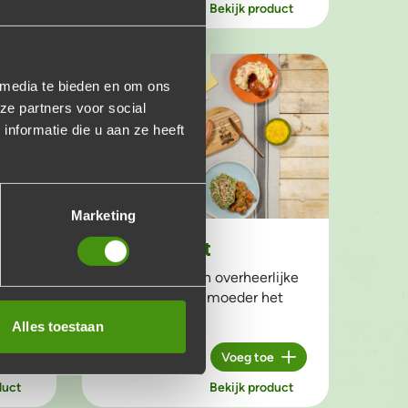
duct
Bekijk product
vanaf 6 personen
 media te bieden en om ons
ze partners voor social
nformatie die u aan ze heeft
Marketing
Stamppot buffet
Met drie soorten overheerlijke
veel
stamppot zoals moeder het
altijd maakt!
Alles toestaan
€18,95
p.p.
e
Voeg toe
Aantal
duct
Bekijk product