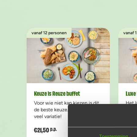
vanaf 12 personen
vanaf 
Keuze is Reuze buffet
Luxe 
Voor wie niet kan kiezen is dit
Het l
de beste keuze. Van alles wat,
dat j
veel variatie!
Geni
€21,50
€20,
p.p.
Voeg toe
Aantal
Toestemming