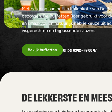
Met catering aan huis in Kallenkote van De Bu
bezorgen. De Buffetten Boer gebruikt voor de
en smaakvol. En natuurlijk heb je keuze uit a
visgerechten en bijpassende sauzen.
Of bel 0342 - 49 00 47
Bekijk buffetten
DE LEKKERSTE EN MEES
Luxe catering aan huis laten bezorgen is de id