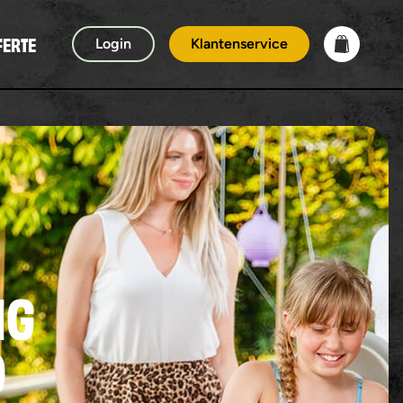
FERTE
Login
Klantenservice
NG
D