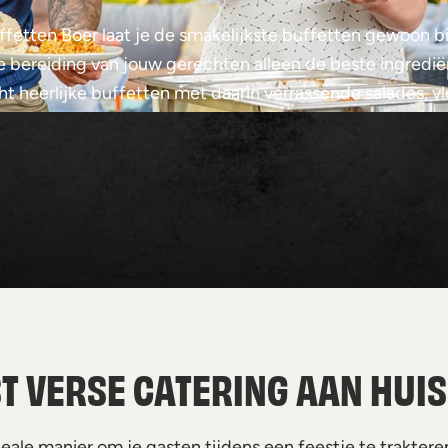
ffetten Boer laat je de smakelijkste buffetten gewoon bij
 bereiding van jouw gerechten alleen de beste ingredië
cht heerlijke buffetten met daarin verrassende salades, v
T VERSE CATERING AAN HUIS
eale manier om je gasten tijdens een feestje te trakteren