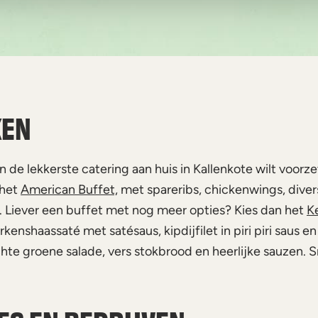
KEN
 de lekkerste catering aan huis in Kallenkote wilt voorz
 het
American Buffet,
met spareribs, chickenwings, divers
g. Liever een buffet met nog meer opties? Kies dan het
K
arkenshaassaté met satésaus, kipdijfilet in piri piri saus e
chte groene salade, vers stokbrood en heerlijke sauzen. 