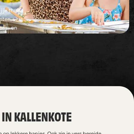
 je thuis
nten, vers
lees- en
 IN KALLENKOTE
 op lekkere hapjes. Ook zin in vers bereide,