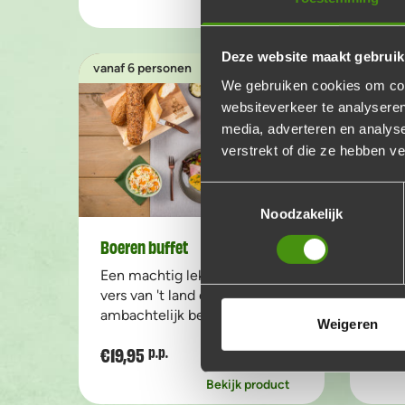
Bekijk product
Deze website maakt gebruik
vanaf 6 personen
vanaf 
We gebruiken cookies om cont
websiteverkeer te analyseren
media, adverteren en analys
verstrekt of die ze hebben v
Toestemmingsselectie
Noodzakelijk
Boeren buffet
Amer
Een machtig lekker buffet,
Like 
vers van 't land en
them
ambachtelijk bereid!
liefh
Weigeren
€19,95
€17,
p.p.
Voeg toe
Aantal
Bekijk product